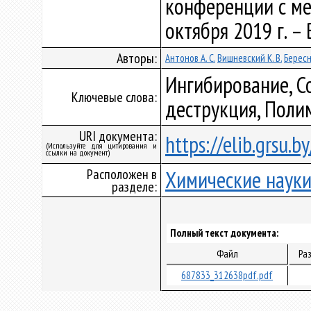
конференции с ме
октября 2019 г. – 
Авторы:
Антонов А. С.
Вишневский К. В.
Бересн
Ингибирование, С
Ключевые слова:
деструкция, Поли
URI документа:
https://elib.grsu.
(Используйте для цитирования и
ссылки на документ)
Расположен в
Химические наук
разделе:
Полный текст документа:
Файл
Ра
687833_312638pdf.pdf