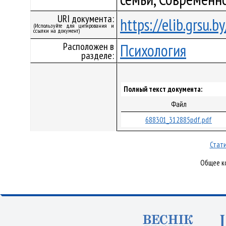
URI документа:
https://elib.grsu.
(Используйте для цитирования и
ссылки на документ)
Расположен в
Психология
разделе:
Полный текст документа:
Файл
688301_312885pdf.pdf
Стати
Общее ко