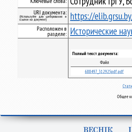
Сотрудник ГрГУ, Б
Ключевые слова:
URI документа:
https://elib.grsu.
(Используйте для цитирования и
ссылки на документ)
Расположен в
Исторические нау
разделе:
Полный текст документа:
Файл
688497_312925pdf.pdf
Стати
Общее ко