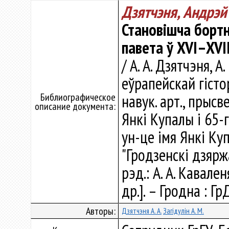
Дзятчэня, Андрэй
Становішча бортн
павета ў XVI–XVII
/ А. А. Дзятчэня, А
еўрапейскай гістор
Библиографическое
навук. арт., прысв
описание документа:
Янкі Купалы і 65-г
ун-це імя Янкі Куп
"Гродзенскі дзяржа
рэд.: А. А. Каваленя
др.]. – Гродна : Г
Авторы:
Дзятчэня А. А.
Загідулін А. М.