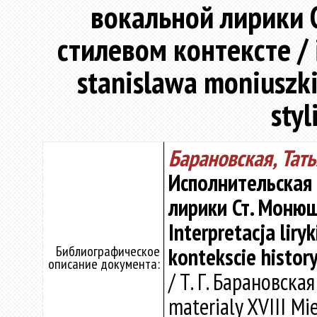
вокальной лирики 
стилевом контексте / i
stanislawa moniuszki
sty
Барановская, Тат
Исполнительская
лирики Ст. Монюш
Interpretacja lir
Библиографическое
kontekscie histor
описание документа:
/ Т. Г. Барановская
materialy XVIII M