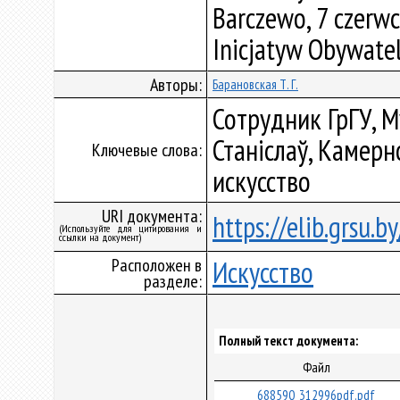
Barczewo, 7 czerwc
Inicjatyw Obywatel
Авторы:
Барановская Т. Г.
Сотрудник ГрГУ, 
Станіслаў, Камер
Ключевые слова:
искусство
URI документа:
https://elib.grsu.
(Используйте для цитирования и
ссылки на документ)
Расположен в
Искусство
разделе:
Полный текст документа:
Файл
688590_312996pdf.pdf