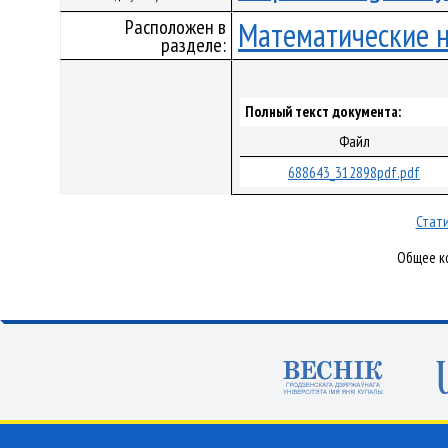
Расположен в
Математические 
разделе:
Полный текст документа:
Файл
688643_312898pdf.pdf
Стати
Общее ко