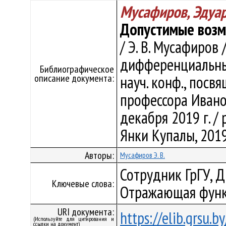
Мусафиров, Эдуа
Допустимые возм
/ Э. В. Мусафиров
дифференциальные
Библиографическое
описание документа:
науч. конф., пос
профессора Иванов
декабря 2019 г. / р
Янки Купалы, 2019.
Авторы:
Мусафиров Э. В.
Сотрудник ГрГУ, 
Ключевые слова:
Отражающая функ
URI документа:
https://elib.grsu.
(Используйте для цитирования и
ссылки на документ)