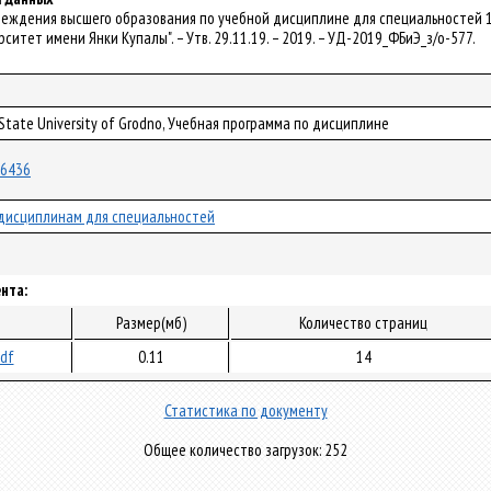
реждения высшего образования по учебной дисциплине для специальностей 1
итет имени Янки Купалы". – Утв. 29.11.19. – 2019. – УД-2019_ФБиЭ_з/о-577.
 State University of Grodno, Учебная программа по дисциплине
/56436
дисциплинам для специальностей
нта:
Размер(мб)
Количество страниц
pdf
0.11
14
Статистика по документу
Общее количество загрузок: 252