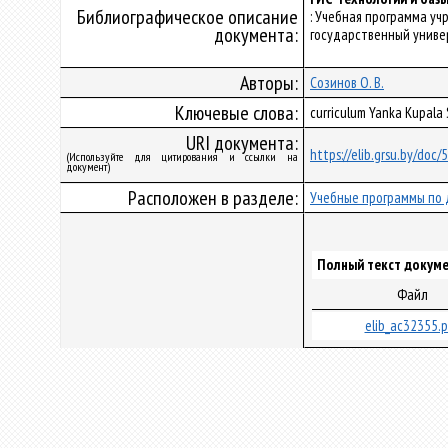
Библиографическое описание
: Учебная программа уч
документа:
государственный универс
Авторы:
Созинов О. В.
Ключевые слова:
curriculum Yanka Kupala
URI документа:
https://elib.grsu.by/doc
(Используйте для цитирования и ссылки на
документ)
Расположен в разделе:
Учебные программы по 
Полный текст докуме
Файл
elib_ac32355.