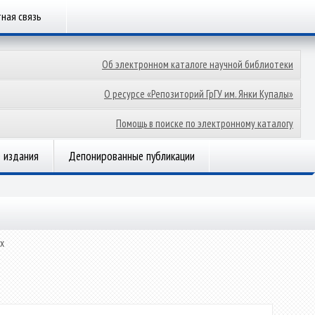
ная связь
Об электронном каталоге научной библиотеки
О ресурсе «Репозиторий ГрГУ им. Янки Купалы»
Помощь в поиске по электронному каталогу
 издания
Депонированные публикации
х