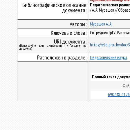
Библиографическое описание
Педагогическая реали
документа:
/ А. А. Мурашов // Образ
Авторы:
Мурашов А. А.
Ключевые слова:
Сотрудник ГрГУ, Ритори
URI документа:
https://elib.grsu.by/doc
(Используйте для цитирования и ссылки на
документ)
Расположен в разделе:
Педагогические науки
Полный текст докуме
Фай
690748_3126