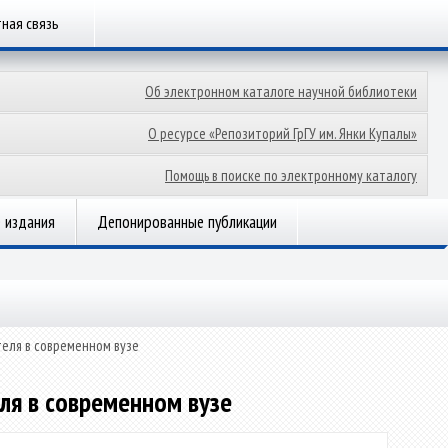
ная связь
Об электронном каталоге научной библиотеки
О ресурсе «Репозиторий ГрГУ им. Янки Купалы»
Помощь в поиске по электронному каталогу
 издания
Депонированные публикации
теля в современном вузе
ля в современном вузе