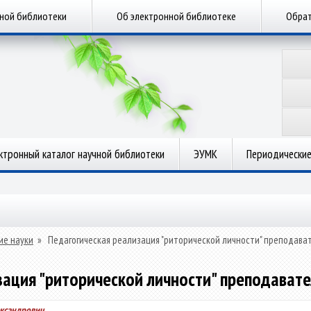
чной библиотеки
Об электронной библиотеке
Обрат
ктронный каталог научной библиотеки
ЭУМК
Периодические
ие науки
»
Педагогическая реализация "риторической личности" преподава
зация "риторической личности" преподавате
ександрович