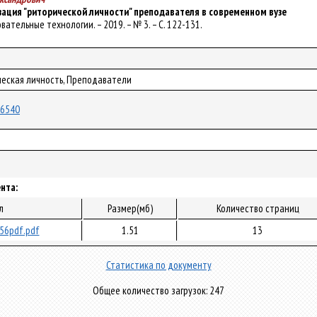
зация "риторической личности" преподавателя в современном вузе
овательные технологии. – 2019. – № 3. – С. 122-131.
ческая личность, Преподаватели
/56540
нта:
л
Размер(мб)
Количество страниц
56pdf.pdf
1.51
13
Статистика по документу
Общее количество загрузок: 247