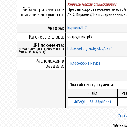
Кирвель, Чеслав Станиславович
Библиографическое
Прорыв к духовно-экологической
описание документа:
/ Ч. С. Кирвель // Наш современник. – 
Авторы:
Кирвель Ч. С.
Ключевые слова:
Сотрудник ГрГУ
URI документа:
https://elib.grsu.by/doc/5724
(Используйте для цитирования и
ссылки на документ)
Расположен в
Философские науки
разделе:
Полный текст документа:
Файл
Ра
403991_176168pdf.pdf
Стати
Общее ко