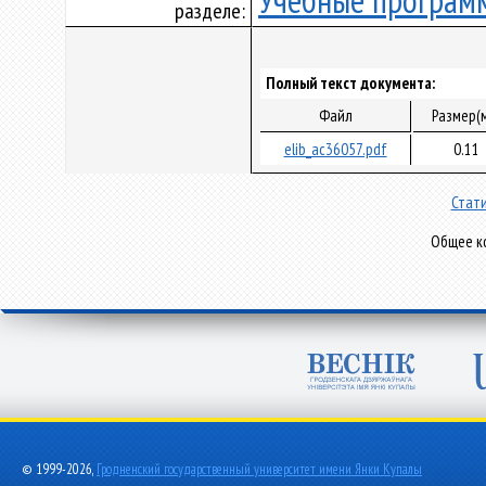
Учебные програм
разделе:
Полный текст документа:
Файл
Размер(
elib_ac36057.pdf
0.11
Стати
Общее ко
© 1999-2026,
Гродненский государственный университет имени Янки Купалы