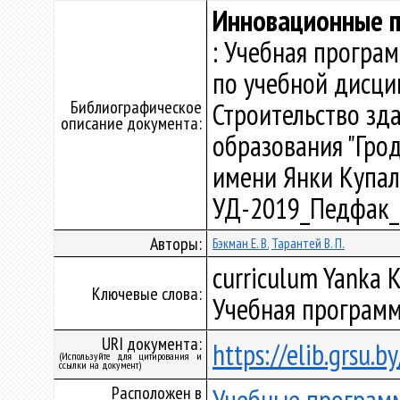
Инновационные п
: Учебная програ
по учебной дисци
Библиографическое
Строительство зд
описание документа:
образования "Гро
имени Янки Купалы"
УД-2019_Педфак_
Авторы:
Бэкман Е. В.
Тарантей В. П.
curriculum Yanka K
Ключевые слова:
Учебная программ
URI документа:
https://elib.grsu.
(Используйте для цитирования и
ссылки на документ)
Расположен в