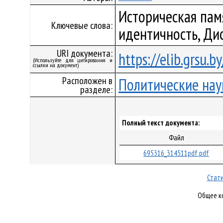
Историческая памя
Ключевые слова:
идентичность, Ди
URI документа:
https://elib.grsu.
(Используйте для цитирования и
ссылки на документ)
Расположен в
Политические нау
разделе:
Полный текст документа:
Файл
695316_314511pdf.pdf
Стати
Общее ко