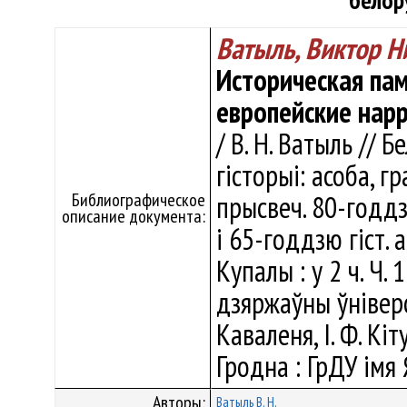
белор
Ватыль, Виктор Н
Историческая пам
европейские нарр
/ В. Н. Ватыль // 
гісторыі: асоба, гр
Библиографическое
прысвеч. 80-годдз
описание документа:
і 65-годдзю гіст. 
Купалы : у 2 ч. Ч.
дзяржаўны ўніверсі
Каваленя, І. Ф. Кіту
Гродна : ГрДУ імя 
Авторы:
Ватыль В. Н.