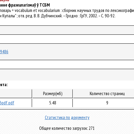
анне фразеалагізмаў ў ТСБМ
и словарь = vocabulum et vocabularium : сборник научных трудов по лексиког
упалы" ; отв. ред. В. В. Дубчинский. – Гродно : ГрГУ, 2002. – С. 90-92.
/59486
нта:
л
Размер(мб)
Количество страниц
3pdf.pdf
5.48
9
Статистика по документу
Общее количество загрузок: 271