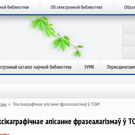
чной библиотеки
Об электронной библиотеке
Обрат
ктронный каталог научной библиотеки
ЭУМК
Периодические
язык
»
Лексікаграфічнае апісанне фразеалагізмаў ў ТСБМ
сікаграфічнае апісанне фразеалагізмаў ў 
ваўна