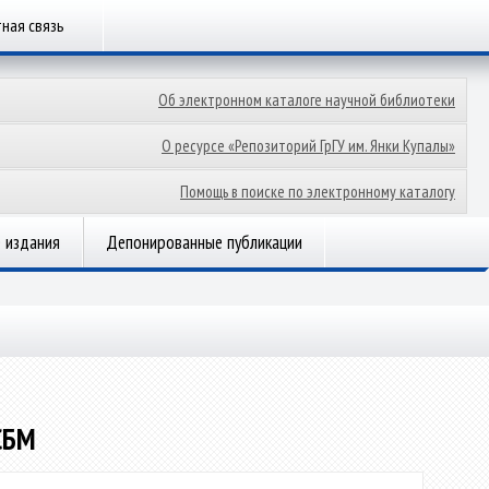
ная связь
Об электронном каталоге научной библиотеки
О ресурсе «Репозиторий ГрГУ им. Янки Купалы»
Помощь в поиске по электронному каталогу
 издания
Депонированные публикации
ТСБМ