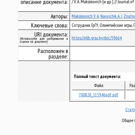
описание документа:
/ V. A. Maksimovich [и др.] // Journal of
Авторы:
Maksimovich V. A.
Navojchik A. I.
Znatno
Ключевые слова:
Сотрудник ГрГУ, Олимпийские игры, 
URI документа:
https://elib.grsu.by/doc/59664
(Используйте для цитирования и
ссылки на документ)
Расположен в
разделе:
Полный текст документа:
Файл
Ра
700828_315946pdf.pdf
Стати
Общее к