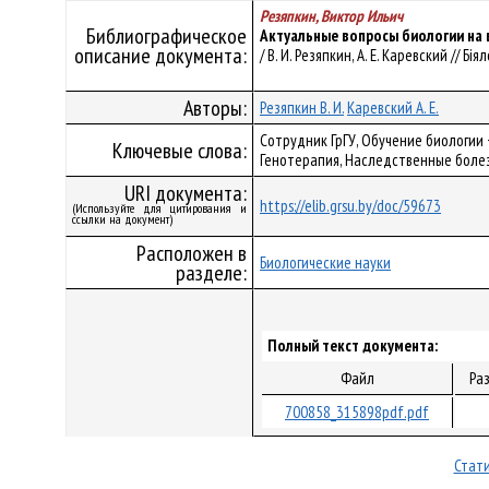
Резяпкин, Виктор Ильич
Библиографическое
Актуальные вопросы биологии на 
описание документа:
/ В. И. Резяпкин, А. Е. Каревский // Бія
Авторы:
Резяпкин В. И.
Каревский А. Е.
Сотрудник ГрГУ, Обучение биологии
Ключевые слова:
Генотерапия, Наследственные болез
URI документа:
https://elib.grsu.by/doc/59673
(Используйте для цитирования и
ссылки на документ)
Расположен в
Биологические науки
разделе:
Полный текст документа:
Файл
Ра
700858_315898pdf.pdf
Стати