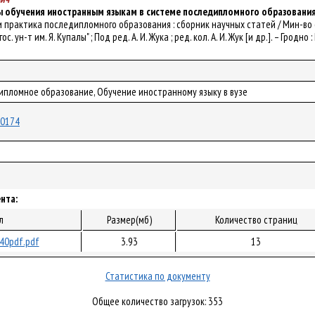
 обучения иностранным языкам в системе последипломного образовани
рия и практика последипломного образования : сборник научных статей / Мин-
. ун-т им. Я. Купалы" ; Под ред. А. И. Жука ; ред. кол. А. И. Жук [и др.]. – Гродно : 
дипломное образование, Обучение иностранному языку в вузе
/60174
нта:
л
Размер(мб)
Количество страниц
40pdf.pdf
3.93
13
Статистика по документу
Общее количество загрузок: 353