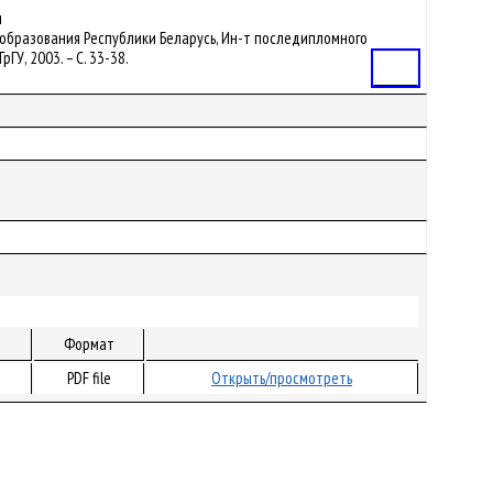
я
во образования Республики Беларусь, Ин-т последипломного
ГрГУ, 2003. – С. 33-38.
Статья
Формат
PDF file
Открыть/просмотреть