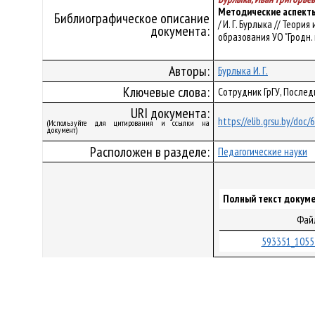
Методические аспекты
Библиографическое описание
/ И. Г. Бурлыка // Тео
документа:
образования УО "Гродн. гос
Авторы:
Бурлыка И. Г.
Ключевые слова:
Сотрудник ГрГУ, После
URI документа:
https://elib.grsu.by/doc
(Используйте для цитирования и ссылки на
документ)
Расположен в разделе:
Педагогические науки
Полный текст докуме
Фай
593351_1055