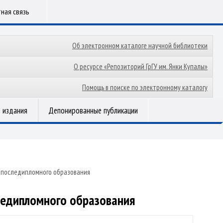
ная связь
Об электронном каталоге научной библиотеки
О ресурсе «Репозиторий ГрГУ им. Янки Купалы»
Помощь в поиске по электронному каталогу
 издания
Депонированные публикации
 последипломного образования
ледипломного образования