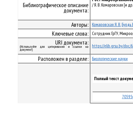
Библиографическое описание
/ Я. В. Комаровская [и др
документа:
Авторы:
Комаровская Я. В.
Бурдь В
Ключевые слова:
Сотрудник ГрГУ, Микро
URI документа:
https://elib.grsu.by/doc
(Используйте для цитирования и ссылки на
документ)
Расположен в разделе:
Биологические науки
Полный текст докуме
70595