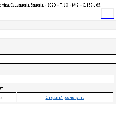
ка. Сацыялогія. Біялогія. – 2020. – Т. 10. – № 2. – С. 157-165.
Статья
ат
le
Открыть/просмотреть