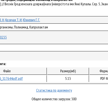
.] // Веснік Гродзенскага дзяржаўнага ўніверсітэта імя Янкі Купалы. Сер. 5, Эканомі
. Н.
Козячая Т. И.
Юхневич Г. Г.
организмы, Полиамид, Капролактам
/60235
нта:
Файл
Размер(мб)
Форм
6_317644pdf.pdf
5.13
PDF fi
Статистика по документу
Общее количество загрузок: 300