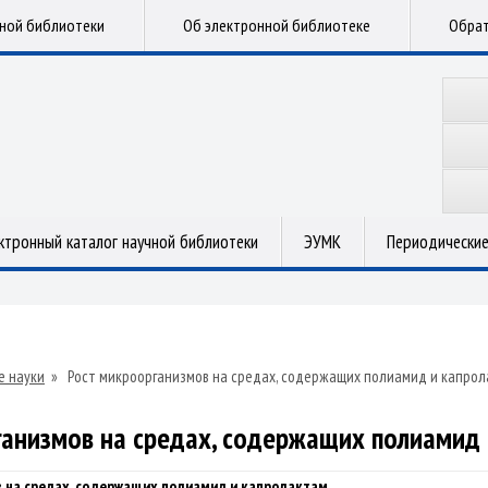
чной библиотеки
Об электронной библиотеке
Обрат
ктронный каталог научной библиотеки
ЭУМК
Периодические
е науки
»
Рост микроорганизмов на средах, содержащих полиамид и капро
ганизмов на средах, содержащих полиамид 
 на средах, содержащих полиамид и капролактам