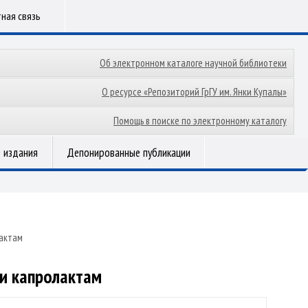
ная связь
Об электронном каталоге научной библиотеки
О ресурсе «Репозиторий ГрГУ им. Янки Купалы»
Помощь в поиске по электронному каталогу
 издания
Депонированные публикации
лактам
и капролактам