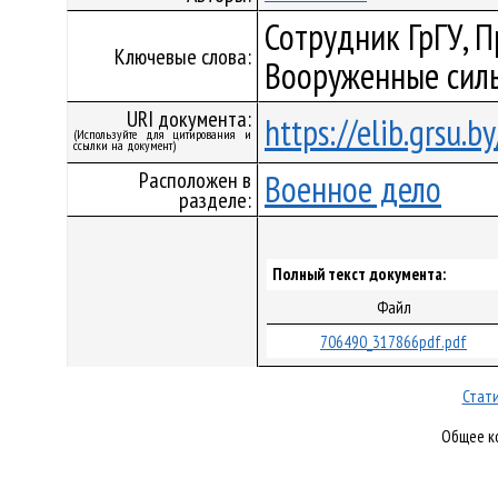
Сотрудник ГрГУ, 
Ключевые слова:
Вооруженные сил
URI документа:
https://elib.grsu.
(Используйте для цитирования и
ссылки на документ)
Расположен в
Военное дело
разделе:
Полный текст документа:
Файл
706490_317866pdf.pdf
Стати
Общее ко