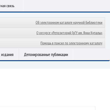
ная связь
Об электронном каталоге научной библиотеки
О ресурсе «Репозиторий ГрГУ им. Янки Купалы»
Помощь в поиске по электронному каталогу
 издания
Депонированные публикации