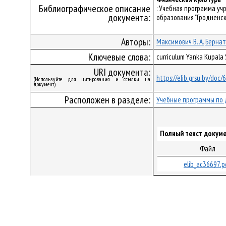
Библиографическое описание
: Учебная программа у
документа:
образования "Гродненск
Авторы:
Максимович В. А.
Бернат
Ключевые слова:
curriculum Yanka Kupala
URI документа:
https://elib.grsu.by/doc
(Используйте для цитирования и ссылки на
документ)
Расположен в разделе:
Учебные программы по 
Полный текст докуме
Файл
elib_ac36697.p