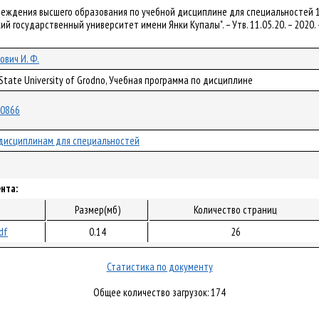
чреждения высшего образования по учебной дисциплине для специальностей
ий государственный университет имени Янки Купалы". – Утв. 11.05.20. – 2020
ович И. Ф.
 State University of Grodno, Учебная программа по дисциплине
/60866
дисциплинам для специальностей
нта:
Размер(мб)
Количество страниц
df
0.14
26
Статистика по документу
Общее количество загрузок: 174