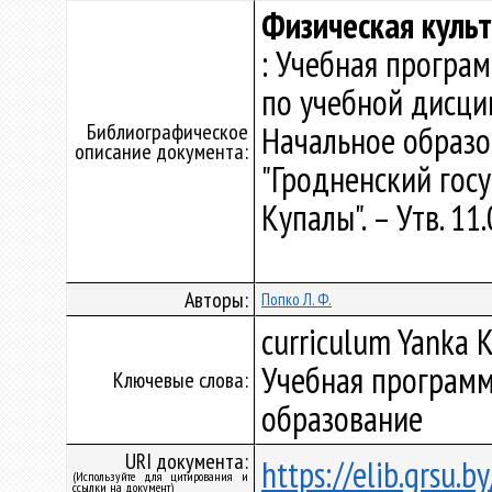
Физическая куль
: Учебная програ
по учебной дисци
Библиографическое
Начальное образо
описание документа:
"Гродненский гос
Купалы". – Утв. 1
Авторы:
Попко Л. Ф.
curriculum Yanka K
Учебная программ
Ключевые слова:
образование
URI документа:
https://elib.grsu.
(Используйте для цитирования и
ссылки на документ)