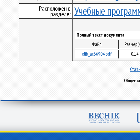
Расположен в
Учебные програм
разделе:
Полный текст документа:
Файл
Размер(
elib_ac36904.pdf
0.14
Стати
Общее ко