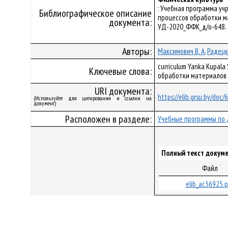
: Учебная программа у
Библиографическое описание
процессов обработки ма
документа:
УД-2020_ФФК_д/о-648.
Авторы:
Максимович В. А.
Радецк
curriculum Yanka Kupal
Ключевые слова:
обработки материалов
URI документа:
https://elib.grsu.by/doc
(Используйте для цитирования и ссылки на
документ)
Расположен в разделе:
Учебные программы по 
Полный текст докуме
Файл
elib_ac36925.