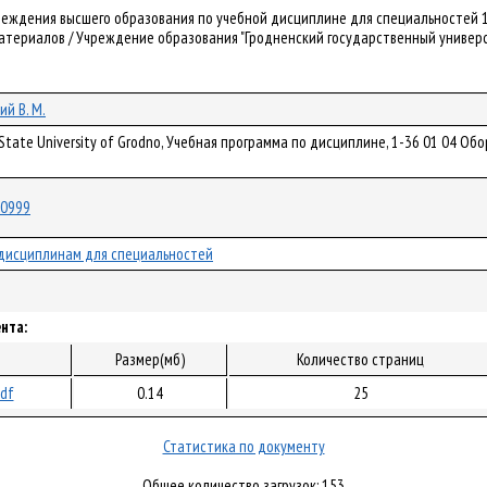
чреждения высшего образования по учебной дисциплине для специальностей 
териалов / Учреждение образования "Гродненский государственный университе
ий В. М.
a State University of Grodno, Учебная программа по дисциплине, 1-36 01 04 
/60999
дисциплинам для специальностей
нта:
Размер(мб)
Количество страниц
pdf
0.14
25
Статистика по документу
Общее количество загрузок: 153