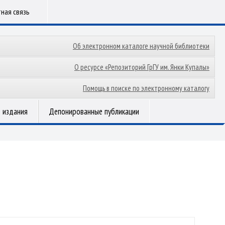
ная связь
Об электронном каталоге научной библиотеки
О ресурсе «Репозиторий ГрГУ им. Янки Купалы»
Помощь в поиске по электронному каталогу
 издания
Депонированные публикации