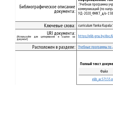
: Учебная программа у
Библиографическое описание
коммуникаций (по напра
документа:
УД-2020_ФИКТ_д/о-158
Ключевые слова:
curriculum Yanka Kupala
URI документа:
https://elib.grsu.by/doc
(Используйте для цитирования и ссылки на
документ)
Расположен в разделе:
Учебные программы по 
Полный текст докуме
Файл
elib_ac37135.