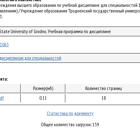
чреждения высшего образования по учебной дисциплине для специальностей 
влениям) / Учреждение образования "Гродненский государственный университет
1.
 State University of Grodno, Учебная программа по дисциплине
/61063
дисциплинам для специальностей
нта:
Размер(мб)
Количество страниц
pdf
0.11
18
Статистика по документу
Общее количество загрузок: 159