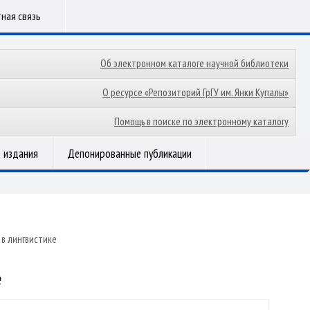
ная связь
Об электронном каталоге научной библиотеки
О ресурсе «Репозиторий ГрГУ им. Янки Купалы»
Помощь в поиске по электронному каталогу
 издания
Депонированные публикации
в лингвистике
е