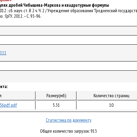
нулях дробей Чебышева-Маркова и квадратурные формулы
- 2012 : сб. науч. ст. В 2 ч. Ч. 2 / Учреждение образования "Гродненский государ
 : ГрГУ, 2012. – С. 93-96.
6111
нта:
л
Размер(мб)
Количество страниц
56pdf.pdf
5.31
10
Статистика по документу
Общее количество загрузок: 913