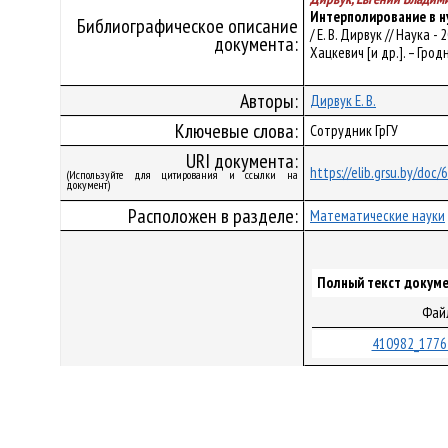
Интерполирование в 
Библиографическое описание
/ Е. В. Дирвук // Наука 
документа:
Хацкевич [и др.]. – Гродно
Авторы:
Дирвук Е. В.
Ключевые слова:
Сотрудник ГрГУ
URI документа:
https://elib.grsu.by/doc/
(Используйте для цитирования и ссылки на
документ)
Расположен в разделе:
Математические науки
Полный текст докуме
Фай
410982_1776