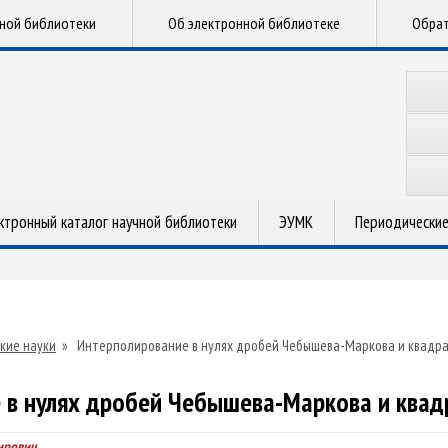
чной библиотеки
Об электронной библиотеке
Обрат
ктронный каталог научной библиотеки
ЭУМК
Периодические
кие науки
»
Интерполирование в нулях дробей Чебышева-Маркова и квадр
 в нулях дробей Чебышева-Маркова и ква
ирович