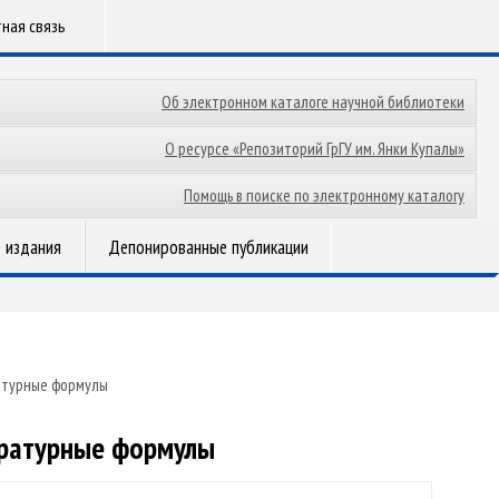
ная связь
Об электронном каталоге научной библиотеки
О ресурсе «Репозиторий ГрГУ им. Янки Купалы»
Помощь в поиске по электронному каталогу
 издания
Депонированные публикации
атурные формулы
дратурные формулы