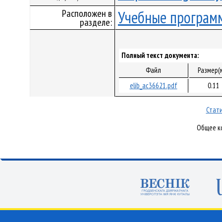
Расположен в
Учебные програм
разделе:
Полный текст документа:
Файл
Размер(
elib_ac36621.pdf
0.11
Стати
Общее ко