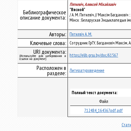
Пяткевіч, Аляксей Мiхайлавiч
"Вясной"
Библиографическое
/ А. М. Пяткевіч // Максім Багдановіч :
описание документа:
Мінск : Беларуская Энцыклапедыя імя 
Авторы:
Пяткевіч А. М.
Ключевые слова:
Сотрудник ГрГУ, Багдановіч Максім, 
URI документа:
https://elib.grsu.by/doc/61567
(Используйте для цитирования и
ссылки на документ)
Расположен в
Литературоведение
разделе:
Полный текст документа:
Файл
712484_164367pdf.pdf
Стати