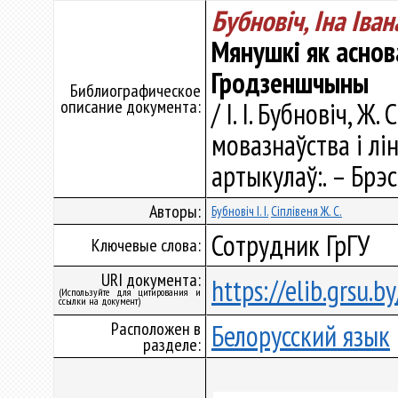
Бубновіч, Іна Іва
Мянушкі як аснов
Гродзеншчыны
Библиографическое
описание документа:
/ І. І. Бубновіч, Ж
мовазнаўства і лін
артыкулаў:. – Брэс
Авторы:
Бубновіч І. І.
Сіплівеня Ж. С.
Сотрудник ГрГУ
Ключевые слова:
URI документа:
https://elib.grsu.
(Используйте для цитирования и
ссылки на документ)
Расположен в
Белорусский язык
разделе: