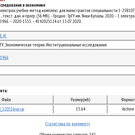
следования в экономике
 электрон.учебно-метод.комплекс для магистрантов специальности 1-258107 "Э
 текст. дан. и прогр. (36 Мб). – Гродно : ГрГУ им. Янки Купалы, 2020. – 1 электр
/61966. – 2020-1333. – 4142023124 от 13.07.2020.
. И.
рГУ, Экономическая теория, Институциональные исследования
/61966
нта:
Файл
Размер(мб)
Формат
_320516rar.rar
15.64
Archive
Статистика по документу
Общее количество загрузок: 342