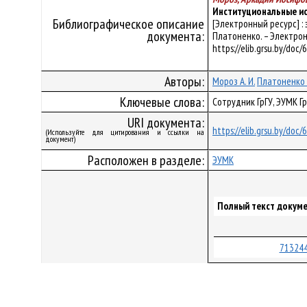
Институциональные ис
Библиографическое описание
[Электронный ресурс] :
документа:
Платоненко. – Электрон.,
https://elib.grsu.by/doc
Авторы:
Мороз А. И.
Платоненко Е
Ключевые слова:
Сотрудник ГрГУ, ЭУМК Г
URI документа:
https://elib.grsu.by/doc
(Используйте для цитирования и ссылки на
документ)
Расположен в разделе:
ЭУМК
Полный текст докуме
713244