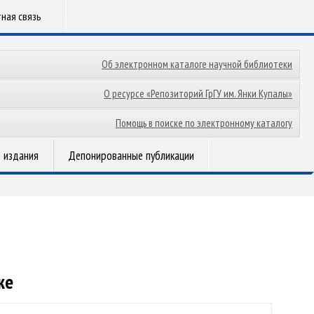
ная связь
Об электронном каталоге научной библиотеки
О ресурсе «Репозиторий ГрГУ им. Янки Купалы»
Помощь в поиске по электронному каталогу
 издания
Депонированные публикации
ке