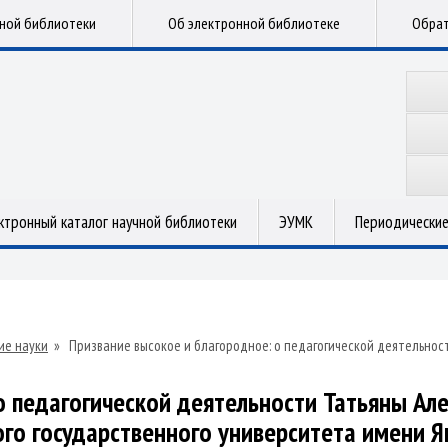
чной библиотеки
Об электронной библиотеке
Обрат
ктронный каталог научной библиотеки
ЭУМК
Периодические
ие науки
»
Призвание высокое и благородное: о педагогической деятельнос
о педагогической деятельности Татьяны Ал
ого государственного университета имени Я