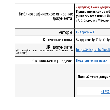
Сидорчук, Анна Серафи
Призвание высокое и 
Библиографическое описание
университета имени Я
документа:
/ А. С. Сидорчук // Весні
Авторы:
Сидорчук А. С.
Ключевые слова:
Сотрудник ГрГУ, ГрГУ - 
URI документа:
https://elib.grsu.by/doc/
(Используйте для цитирования и ссылки на
документ)
Расположен в разделе:
Педагогические науки
Полный текст докуме
41257