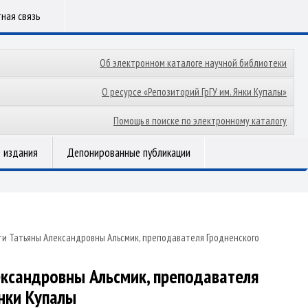
ная связь
Об электронном каталоге научной библиотеки
О ресурсе «Репозиторий ГрГУ им. Янки Купалы»
Помощь в поиске по электронному каталогу
 издания
Депонированные публикации
ти Татьяны Александровны Альсмик, преподавателя Гродненского
ександровны Альсмик, преподавателя
нки Купалы