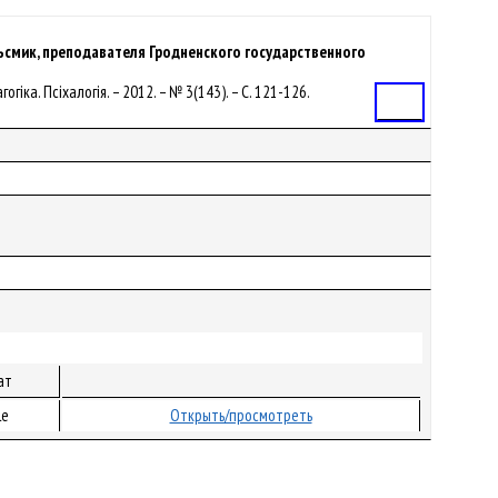
ьсмик, преподавателя Гродненского государственного
огіка. Псіхалогія. – 2012. – № 3(143). – С. 121-126.
Статья
ат
le
Открыть/просмотреть