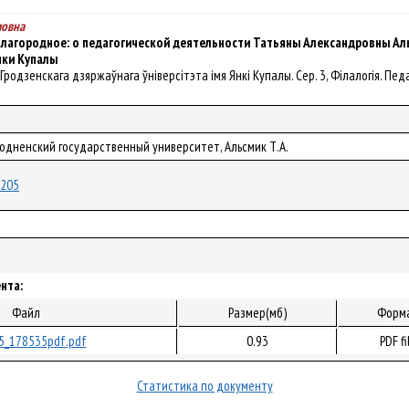
мовна
благородное: о педагогической деятельности Татьяны Александровны Ал
нки Купалы
к Гродзенскага дзяржаўнага ўніверсітэта імя Янкі Купалы. Сер. 3, Філалогія. Педаг
Гродненский государственный университет, Альсмик Т.А.
6205
нта:
Файл
Размер(мб)
Форм
5_178535pdf.pdf
0.93
PDF fi
Статистика по документу