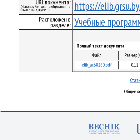
URI документа:
https://elib.grsu.
(Используйте для цитирования и
ссылки на документ)
Расположен в
Учебные програм
разделе:
Полный текст документа:
Файл
Размер(
elib_ac38280.pdf
0.11
Стати
Общее ко