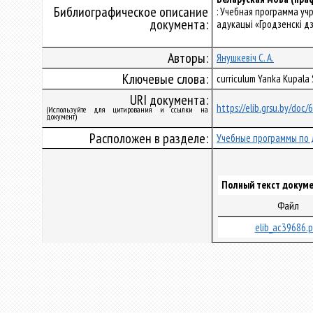
Библиографическое описание
: Учебная программа уч
документа:
адукацыі «Гродзенскі дз
Авторы:
Янушкевіч С. А.
Ключевые слова:
curriculum Yanka Kupala
URI документа:
https://elib.grsu.by/doc
(Используйте для цитирования и ссылки на
документ)
Расположен в разделе:
Учебные программы по 
Полный текст докуме
Файл
elib_ac39686.