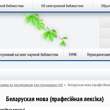
чной библиотеки
Об электронной библиотеке
Обрат
ктронный каталог научной библиотеки
ЭУМК
Периодические
раммы по дисциплинам для специальностей
»
Беларуская мова (прафесійная
Беларуская мова (прафесійная лексіка)
есійная лексіка)