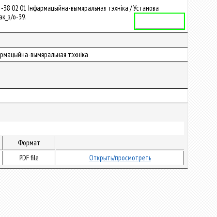
-38 02 01 Інфармацыйна-вымяральная тэхніка / Установа
ак_з/о-39.
Учебная программа
нфармацыйна-вымяральная тэхніка
Формат
PDF file
Открыть/просмотреть