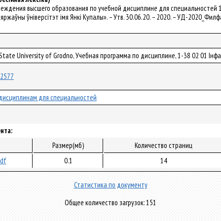
реждения высшего образования по учебной дисциплине для специальностей 1
яржаўны ўніверсітэт імя Янкі Купалы». – Утв. 30.06.20. – 2020. – УД-2020_Филф
 State University of Grodno, Учебная программа по дисциплине, 1-38 02 01 І
/62577
дисциплинам для специальностей
нта:
Размер(мб)
Количество страниц
pdf
0.1
14
Статистика по документу
Общее количество загрузок: 151