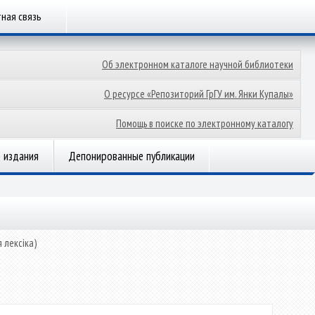
ная связь
Об электронном каталоге научной библиотеки
О ресурсе «Репозиторий ГрГУ им. Янки Купалы»
Помощь в поиске по электронному каталогу
 издания
Депонированные публикации
 лексіка)