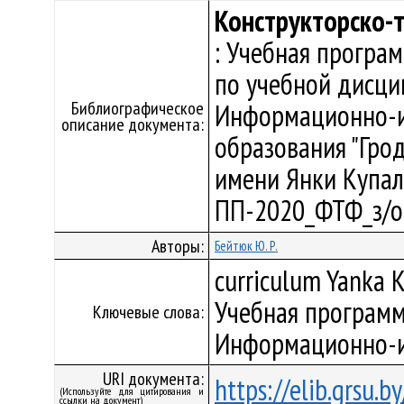
Конструкторско-
: Учебная програ
по учебной дисци
Библиографическое
Информационно-и
описание документа:
образования "Гро
имени Янки Купалы"
ПП-2020_ФТФ_з/о
Авторы:
Бейтюк Ю. Р.
curriculum Yanka K
Учебная программ
Ключевые слова:
Информационно-и
URI документа:
https://elib.grsu.
(Используйте для цитирования и
ссылки на документ)