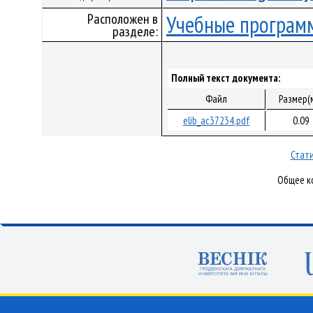
Расположен в
Учебные програм
разделе:
Полный текст документа:
Файл
Размер(
elib_ac37234.pdf
0.09
Стати
Общее ко