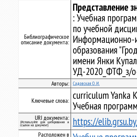
Представление з
: Учебная програ
по учебной дисци
Библиографическое
Информационно-и
описание документа:
образования "Гро
имени Янки Купалы"
УД-2020_ФТФ_з/о
Авторы:
Садовская О. И.
curriculum Yanka K
Ключевые слова:
Учебная программ
URI документа:
https://elib.grsu.
(Используйте для цитирования и
ссылки на документ)
Расположен в