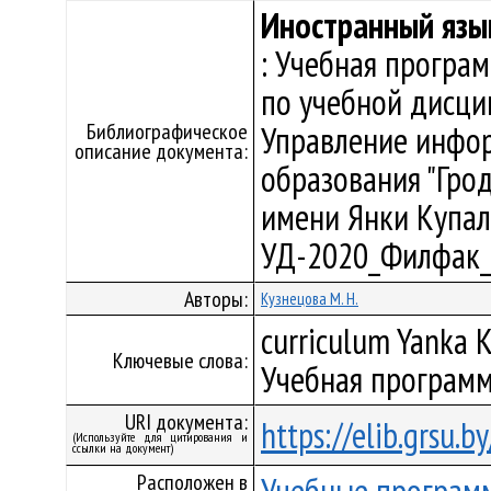
Иностранный язы
: Учебная програ
по учебной дисци
Библиографическое
Управление инфо
описание документа:
образования "Гро
имени Янки Купалы"
УД-2020_Филфак_
Авторы:
Кузнецова М. Н.
curriculum Yanka K
Ключевые слова:
Учебная программ
URI документа:
https://elib.grsu.
(Используйте для цитирования и
ссылки на документ)
Расположен в