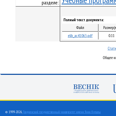
Учебные програм
разделе:
Полный текст документа:
Файл
Размер(
elib_ac41063.pdf
0.11
Стати
Общее ко
© 1999-2026,
Гродненский государственный университет имени Янки Купалы