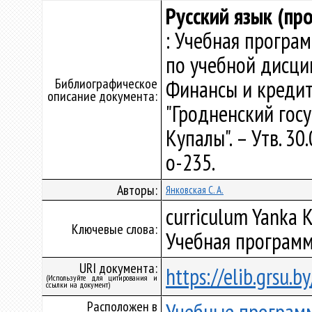
Русский язык (пр
: Учебная програ
по учебной дисци
Библиографическое
Финансы и кредит
описание документа:
"Гродненский гос
Купалы". – Утв. 3
о-235.
Авторы:
Янковская С. А.
curriculum Yanka K
Ключевые слова:
Учебная программ
URI документа:
https://elib.grsu.
(Используйте для цитирования и
ссылки на документ)
Расположен в