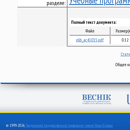
Учебные програм
разделе:
Полный текст документа:
Файл
Размер(
elib_ac41035.pdf
0.12
Стати
Общее ко
© 1999-2026,
Гродненский государственный университет имени Янки Купалы