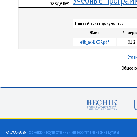
Учебные програм
разделе:
Полный текст документа:
Файл
Размер(
elib_ac41037.pdf
0.12
Стати
Общее ко
© 1999-2026,
Гродненский государственный университет имени Янки Купалы