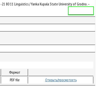
80 11 Linguistics / Yanka Kupala State University of Grodno. –
Учебная программа
Формат
PDF file
Открыть/просмотреть