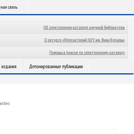
ная связь
Об электронном каталоге научной библиотеки
О ресурсе «Репозиторий ГрГУ им. Янки Купалы»
Помощь в поиске по электронному каталогу
 издания
Депонированные публикации
arches