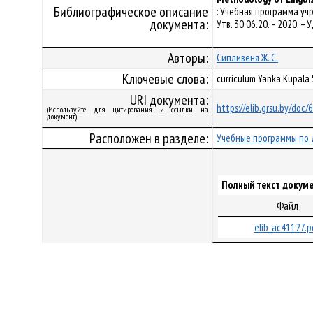
Библиографическое описание
: Учебная программа учр
документа:
Утв. 30.06.20. – 2020. 
Авторы:
Сипливеня Ж. С.
Ключевые слова:
curriculum Yanka Kupala
URI документа:
https://elib.grsu.by/doc
(Используйте для цитирования и ссылки на
документ)
Расположен в разделе:
Учебные программы по 
Полный текст докуме
Файл
elib_ac41127.p