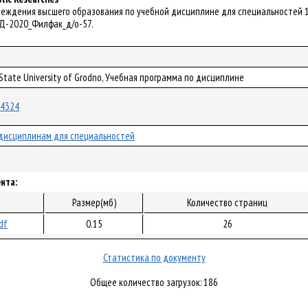
еждения высшего образования по учебной дисциплине для специальностей 1-21 
– УД-2020_Филфак_д/о-57.
 State University of Grodno, Учебная программа по дисциплине
/64324
дисциплинам для специальностей
нта:
Размер(мб)
Количество страниц
df
0.15
26
Статистика по документу
Общее количество загрузок: 186