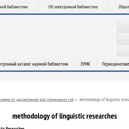
чной библиотеки
Об электронной библиотеке
Обрат
ктронный каталог научной библиотеки
ЭУМК
Периодические
раммы по дисциплинам для специальностей
»
methodology of linguistic rese
methodology of linguistic researches
tic Researches