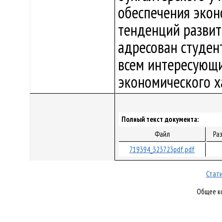
обеспечения экон
тенденций развит
адресован студент
всем интересующ
экономического х
Полный текст документа:
Файл
Ра
719394_323723pdf.pdf
Стати
Общее ко