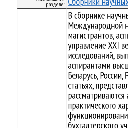
Сборники научных
разделе:
В сборнике научн
Международной н
магистрантов, ас
управление XXI в
исследований, вы
аспирантами высш
Беларусь, России, 
статьях, предста
рассматриваются 
практического ха
функционирования
бухгалтерского у