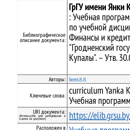
ГрГУ имени Янки К
: Учебная програ
по учебной дисци
Библиографическое
Финансы и кредит
описание документа:
"Гродненский гос
Купалы". – Утв. 30
Авторы:
Бычек И. И.
curriculum Yanka K
Ключевые слова:
Учебная программ
URI документа:
https://elib.grsu.
(Используйте для цитирования и
ссылки на документ)
Расположен в