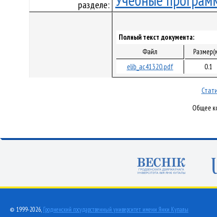
Учебные програм
разделе:
Полный текст документа:
Файл
Размер(
elib_ac41320.pdf
0.1
Стати
Общее ко
© 1999-2026,
Гродненский государственный университет имени Янки Купалы