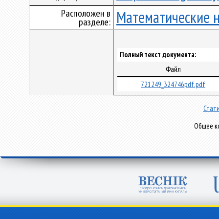
Расположен в
Математические 
разделе:
Полный текст документа:
Файл
721249_324746pdf.pdf
Стати
Общее ко