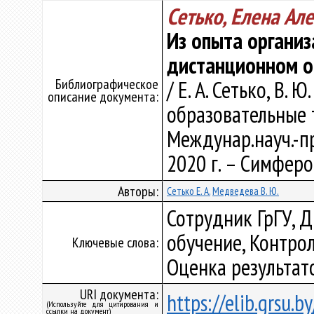
Сетько, Елена Ал
Из опыта организ
дистанционном о
Библиографическое
/ Е. А. Сетько, В.
описание документа:
образовательные т
Междунар.науч.-пр
2020 г. – Симфероп
Авторы:
Сетько Е. А.
Медведева В. Ю.
Сотрудник ГрГУ, Д
обучение, Контро
Ключевые слова:
Оценка результат
URI документа:
https://elib.grsu.
(Используйте для цитирования и
ссылки на документ)