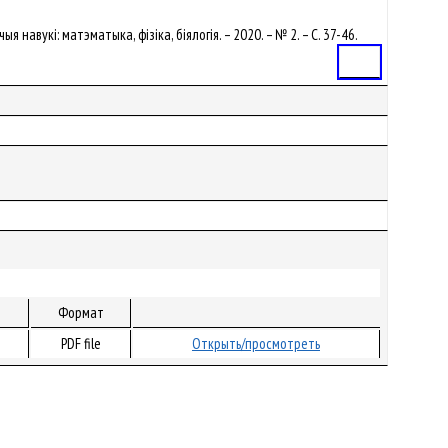
 навукі: матэматыка, фізіка, біялогія. – 2020. – № 2. – С. 37-46.
Статья
Формат
PDF file
Открыть/просмотреть