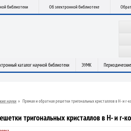
чной библиотеки
Об электронной библиотеке
Обрат
ктронный каталог научной библиотеки
ЭУМК
Периодические
кие науки
»
Прямая и обратная решетки тригональных кристаллов в Н- и r-
ешетки тригональных кристаллов в Н- и r-
ровна