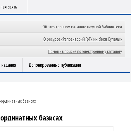
ная связь
Об электронном каталоге научной библиотеки
О ресурсе «Репозиторий ГрГУ им. Янки Купалы»
Помощь в поиске по электронному каталогу
 издания
Депонированные публикации
координатных базисах
координатных базисах