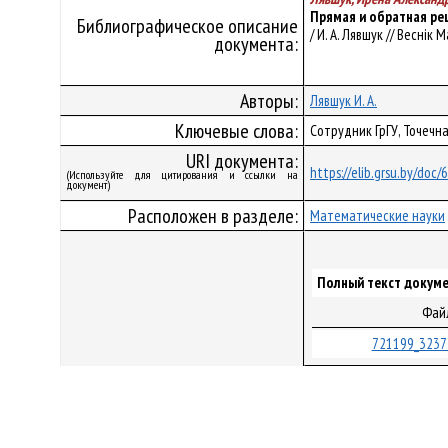
Прямая и обратная ре
Библиографическое описание
/ И. А. Лявшук // Веснік
документа:
Авторы:
Лявшук И. А.
Ключевые слова:
Сотрудник ГрГУ, Точечн
URI документа:
https://elib.grsu.by/doc
(Используйте для цитирования и ссылки на
документ)
Расположен в разделе:
Математические науки
Полный текст докуме
Фай
721199_3237