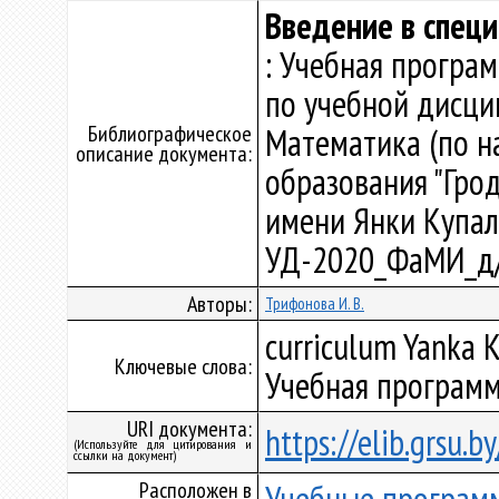
Введение в спец
: Учебная програ
по учебной дисци
Библиографическое
Математика (по н
описание документа:
образования "Гро
имени Янки Купалы"
УД-2020_ФаМИ_д/
Авторы:
Трифонова И. В.
curriculum Yanka K
Ключевые слова:
Учебная программ
URI документа:
https://elib.grsu.
(Используйте для цитирования и
ссылки на документ)
Расположен в