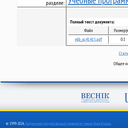
Учебные програм
разделе:
Полный текст документа:
Файл
Размер(
elib_ac41415.pdf
0.1
Стати
Общее ко
© 1999-2026,
Гродненский государственный университет имени Янки Купалы