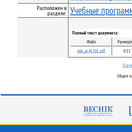
Расположен в
Учебные програм
разделе:
Полный текст документа:
Файл
Размер(
elib_ac41201.pdf
0.11
Стати
Общее ко