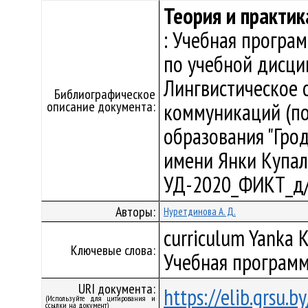
Теория и практик
: Учебная програ
по учебной дисци
Лингвистическое 
Библиографическое
описание документа:
коммуникаций (по
образования "Гро
имени Янки Купалы"
УД-2020_ФИКТ_д/
Авторы:
Нуретдинова А. Д.
curriculum Yanka K
Ключевые слова:
Учебная программ
URI документа:
https://elib.grsu.
(Используйте для цитирования и
ссылки на документ)