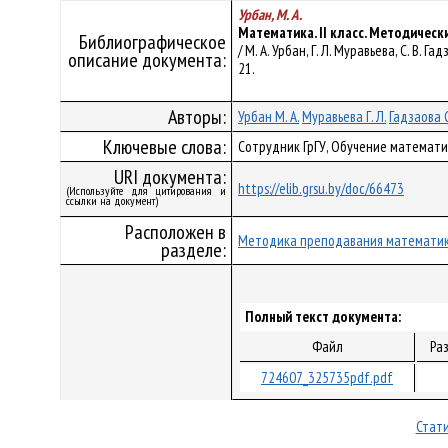
Урбан, М. А.
Математика. II класс. Методическ
Библиографическое
/ М. А. Урбан, Г. Л. Муравьева, С. В. Г
описание документа:
21.
Авторы:
Урбан М. А.
Муравьева Г. Л.
Гадзаова С
Ключевые слова:
Сотрудник ГрГУ, Обучение математи
URI документа:
https://elib.grsu.by/doc/66473
(Используйте для цитирования и
ссылки на документ)
Расположен в
Методика преподавания математи
разделе:
Полный текст документа:
Файл
Ра
724607_325735pdf.pdf
Стати