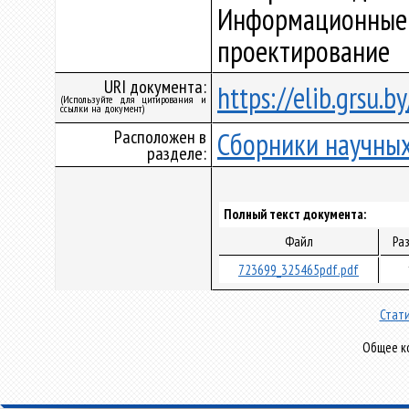
Информационные т
проектирование
URI документа:
https://elib.grsu.
(Используйте для цитирования и
ссылки на документ)
Расположен в
Сборники научных
разделе:
Полный текст документа:
Файл
Ра
723699_325465pdf.pdf
Стати
Общее ко