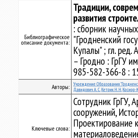
Традиции, совре
развития строите
: сборник научны
Библиографическое
"Гродненский гос
описание документа:
Купалы" ; гл. ред. А
– Гродно : ГрГУ им
985-582-366-8 : 15
Учреждение Образования "Гродненс
Авторы:
Давидович А. С.
Кетрик Н. Н.
Косиор-
Сотрудник ГрГУ, А
сооружений, Истор
Проектирование к
Ключевые слова:
материаловедение