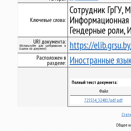
Сотрудник ГрГУ, М
Информационная к
Ключевые слова:
Гендерные роли, 
URI документа:
https://elib.grsu.
(Используйте для цитирования и
ссылки на документ)
Расположен в
Иностранные язы
разделе:
Полный текст документа:
Файл
725534_324817pdf.pdf
Стати
Общее ко