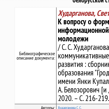
белорусской 
Хударганова, Све
К вопросу о фор
информационной 
молодежи
/ С. С. Хударганов
Библиографическое
коммуникативные
описание документа:
развития : сборни
образования "Гро
имени Янки Купалы"
А. Белозорович [и 
2020. – С. 216-219
Авторы:
Хударганова С. С.