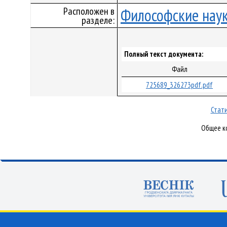
Расположен в
Философские нау
разделе:
Полный текст документа:
Файл
725689_326273pdf.pdf
Стати
Общее ко