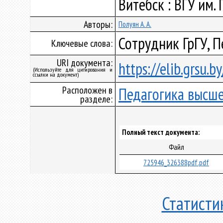
Витебск : ВГУ им. 
Авторы:
Полуян А. А.
Сотрудник ГрГУ, 
Ключевые слова:
URI документа:
https://elib.grsu.
(Используйте для цитирования и
ссылки на документ)
Расположен в
Педагогика высш
разделе:
Полный текст документа:
Файл
725946_326388pdf.pdf
Статисти