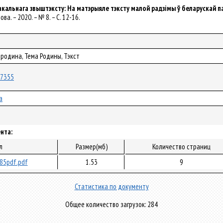
кальнага звыштэксту: Ha матэрыяле тэксту малой радзімы ў беларускай па
ова. – 2020. – № 8. – С. 12-16.
родина, Тема Родины, Тэкст
/67355
а
нта:
л
Размер(мб)
Количество страниц
85pdf.pdf
1.53
9
Статистика по документу
Общее количество загрузок: 284