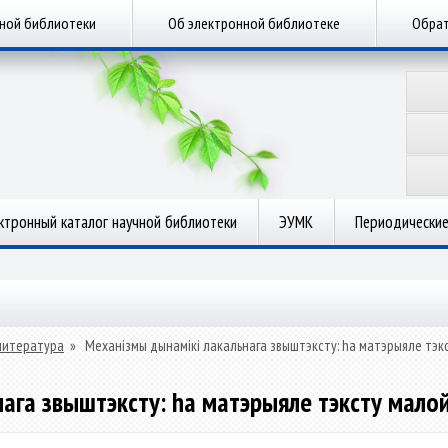
чной библиотеки
Об электронной библиотеке
Обрат
ктронный каталог научной библиотеки
ЭУМК
Периодические
литература
»
Механізмы дынамікі лакальнага звыштэксту: ha матэрыяле тэкс
ага звыштэксту: ha матэрыяле тэксту малой 