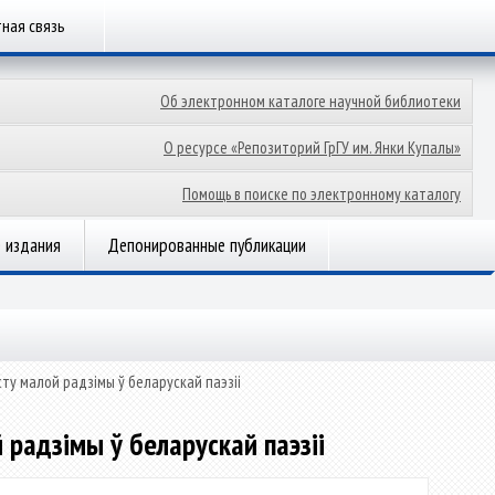
ная связь
Об электронном каталоге научной библиотеки
О ресурсе «Репозиторий ГрГУ им. Янки Купалы»
Помощь в поиске по электронному каталогу
 издания
Депонированные публикации
ту малой радзімы ў беларускай паэзіі
радзімы ў беларускай паэзіі