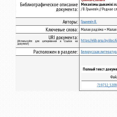
Библиографическое описание
Механізмы дынамікі ла
документа:
/ В. Грыневіч // Роднае сл
Авторы:
Грыневіч В.
Ключевые слова:
Малая радзіма + Малая 
URI документа:
https://elib.grsu.by/doc
(Используйте для цитирования и ссылки на
документ)
Расположен в разделе:
Белорусская литератур
Полный текст докуме
Фай
719732_3209