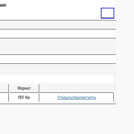
эзіі
Статья
Формат
PDF file
Открыть/просмотреть