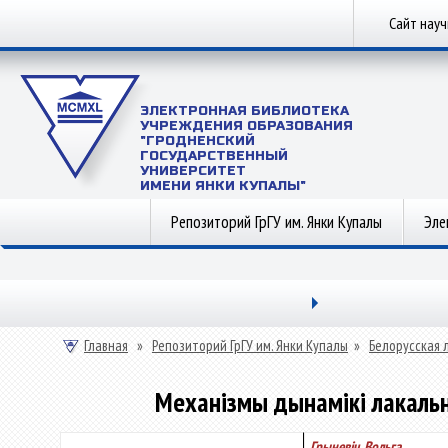
Сайт нау
ЭЛЕКТРОННАЯ БИБЛИОТЕКА
УЧРЕЖДЕНИЯ ОБРАЗОВАНИЯ
"ГРОДНЕНСКИЙ
ГОСУДАРСТВЕННЫЙ
УНИВЕРСИТЕТ
ИМЕНИ ЯНКИ КУПАЛЫ"
Репозиторий ГрГУ им. Янки Купалы
Эле
Главная
»
Репозиторий ГрГУ им. Янки Купалы
»
Белорусская 
Механізмы дынамікі лакальн
Грыневіч, Вольга