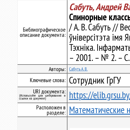
Сабуть, Андрей В
Спинорные класс
/ А. В. Сабуть // 
Библиографическое
описание документа:
ўніверсітэта імя Я
Тэхніка. Інфарматы
– 2001. – № 2. – С
Авторы:
Сабуть А. В.
Сотрудник ГрГУ
Ключевые слова:
URI документа:
https://elib.grsu.
(Используйте для цитирования и
ссылки на документ)
Расположен в
Математические 
разделе: