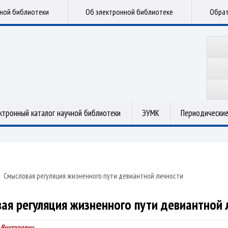
чной библиотеки
Об электронной библиотеке
Обрат
ктронный каталог научной библиотеки
ЭУМК
Периодические
»
Смысловая регуляция жизненного пути девиантной личности
ая регуляция жизненного пути девиантной 
 Викторович