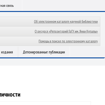
ная связь
Об электронном каталоге научной библиотеки
О ресурсе «Репозиторий ГрГУ им. Янки Купалы»
Помощь в поиске по электронному каталогу
 издания
Депонированные публикации
личности