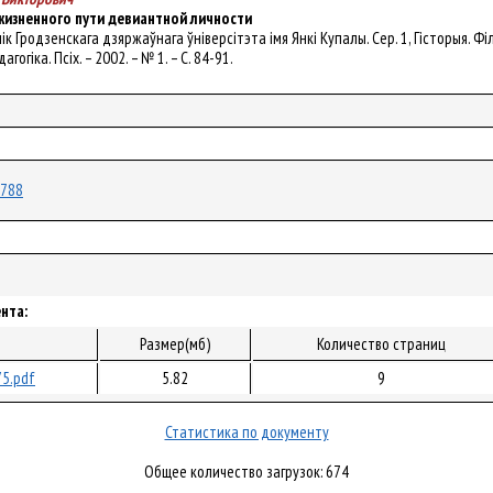
жизненного пути девиантной личности
снік Гродзенскага дзяржаўнага ўніверсітэта імя Янкі Купалы. Сер. 1, Гісторыя. Філ
огіка. Псіх. – 2002. – № 1. – С. 84-91.
6788
нта:
Размер(мб)
Количество страниц
5.pdf
5.82
9
Статистика по документу
Общее количество загрузок: 674