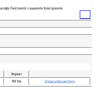
асофія. Паліталогія і сацыялогія. Культуралогія.
Статья
Формат
PDF file
Открыть/просмотреть