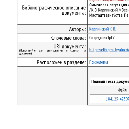
Смысловая регуляция 
Библиографическое описание
/ К. В. Карпинский // Ве
документа:
Мастацтвазнаўства. Педаг
Авторы:
Карпинский К. В.
Ключевые слова:
Сотрудник ГрГУ
URI документа:
https://elib.grsu.by/doc/
(Используйте для цитирования и ссылки на
документ)
Расположен в разделе:
Психология
Полный текст докуме
Файл
184125-42307