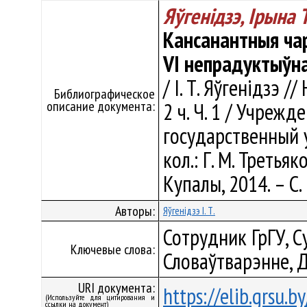
Яўгенідзэ, Ірына
Кансанантныя чар
VI непрадуктыўна
/ І. Т. Яўгенідзэ /
Библиографическое
описание документа:
2 ч. Ч. 1 / Учреж
государственный 
кол.: Г. М. Третьяк
Купалы, 2014. – С.
Авторы:
Яўгенідзэ І. Т.
Сотрудник ГрГУ, С
Ключевые слова:
Словаўтварэнне, 
URI документа:
https://elib.grsu.
(Используйте для цитирования и
ссылки на документ)