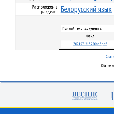
Расположен в
Белорусский язык
разделе:
Полный текст документа:
Файл
707197_213230pdf.pdf
Стати
Общее ко