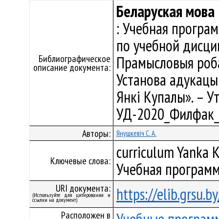
Беларуская мова
: Учебная програ
по учебной дисци
Библиографическое
Прамысловыя роба
описание документа:
Установа адукацыі
Янкі Купалы». – Ут
УД-2020_Филфак_
Авторы:
Янушкевіч С. А.
curriculum Yanka K
Ключевые слова:
Учебная программ
URI документа:
https://elib.grsu.
(Используйте для цитирования и
ссылки на документ)
Расположен в