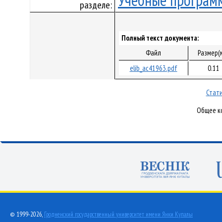
Учебные програм
разделе:
Полный текст документа:
Файл
Размер(
elib_ac41963.pdf
0.11
Стати
Общее ко
© 1999-2026,
Гродненский государственный университет имени Янки Купалы